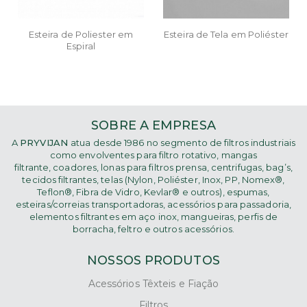
Esteira de Poliester em
Esteira de Tela em Poliéster
Espiral
SOBRE A EMPRESA
A
PRYVIJAN
atua desde 1986 no segmento de filtros industriais
como
envolventes para filtro rotativo, mangas
filtrante,
coadores, lonas para filtros prensa, centrifugas, bag’s,
tecidos filtrantes, telas (Nylon, Poliéster, Inox, PP, Nomex®,
Teflon®, Fibra de Vidro, Kevlar® e outros), espumas,
esteiras/correias transportadoras, acessórios para passadoria,
elementos filtrantes em aço inox, mangueiras, perfis de
borracha, feltro e outros acessórios.
NOSSOS PRODUTOS
Acessórios Têxteis e Fiação
Filtros