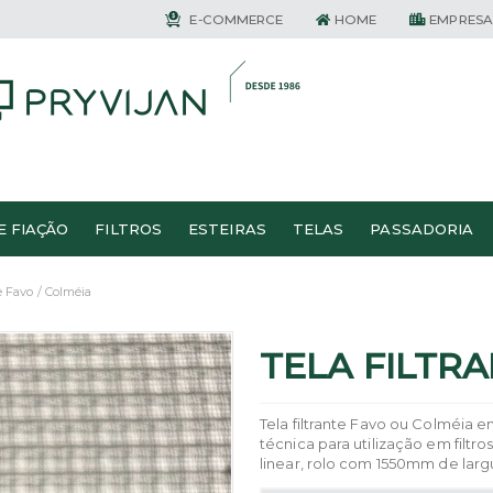
E-COMMERCE
HOME
EMPRESA
E FIAÇÃO
FILTROS
ESTEIRAS
TELAS
PASSADORIA
e Favo / Colméia
TELA FILTRA
Tela filtrante Favo ou Colméia 
técnica para utilização em filt
linear, rolo com 1550mm de larg