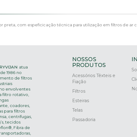
or preta, com espeficicação técnica para utilização em filtros de ar
NOSSOS
I
PRODUTOS
RYVIJAN
atua
So
de 1986 no
Acessórios Têxteis e
mento de filtros
Cl
Fiação
striais
No
mo
envolventes
Filtros
 filtro rotativo,
ngas
Esteiras
rante,
coadores,
Telas
s para filtros
nsa, centrifugas,
Passadoria
’s, tecidos
eflon®, Fibra de
transportadoras,