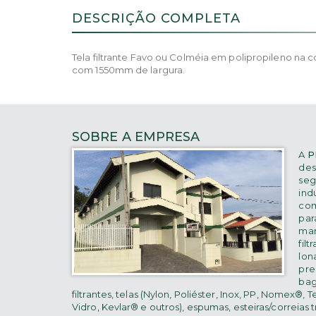
DESCRIÇÃO COMPLETA
Tela filtrante Favo ou Colméia em polipropileno na c
com 1550mm de largura.
SOBRE A EMPRESA
A
P
des
seg
indu
co
para
ma
filt
lona
pre
bag
filtrantes, telas (Nylon, Poliéster, Inox, PP, Nomex®, T
Vidro, Kevlar® e outros), espumas, esteiras/correias 