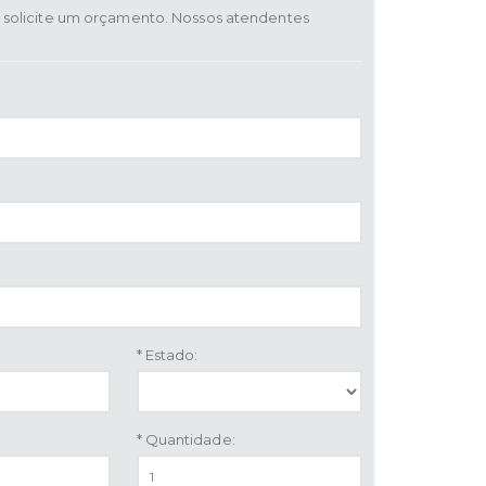
solicite um orçamento. Nossos atendentes
* Estado:
* Quantidade: