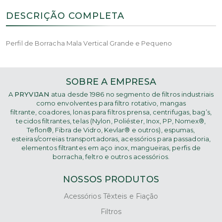
DESCRIÇÃO COMPLETA
Perfil de Borracha Mala Vertical Grande e Pequeno
SOBRE A EMPRESA
A
PRYVIJAN
atua desde 1986 no segmento de filtros industriais
como
envolventes para filtro rotativo, mangas
filtrante,
coadores, lonas para filtros prensa, centrifugas, bag’s,
tecidos filtrantes, telas (Nylon, Poliéster, Inox, PP, Nomex®,
Teflon®, Fibra de Vidro, Kevlar® e outros), espumas,
esteiras/correias transportadoras, acessórios para passadoria,
elementos filtrantes em aço inox, mangueiras, perfis de
borracha, feltro e outros acessórios.
NOSSOS PRODUTOS
Acessórios Têxteis e Fiação
Filtros