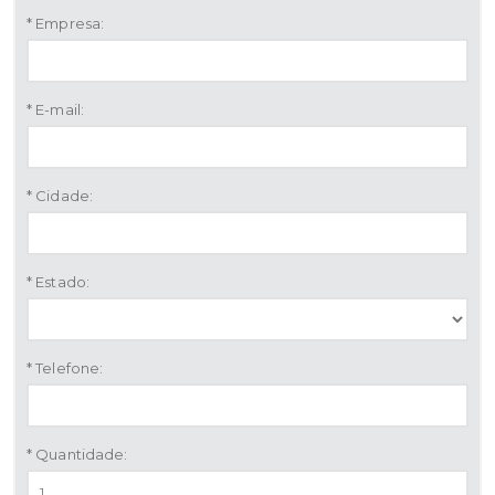
* Empresa:
* E-mail:
* Cidade:
* Estado:
* Telefone:
* Quantidade: