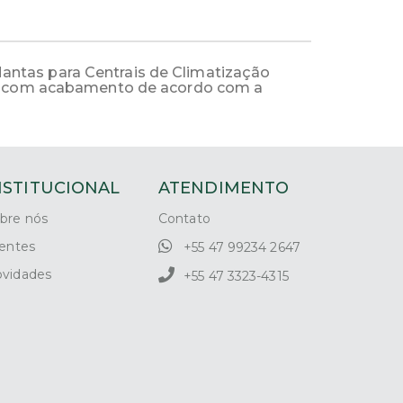
 Mantas para Centrais de Climatização
n e com acabamento de acordo com a
NSTITUCIONAL
ATENDIMENTO
bre nós
Contato
ientes
+55 47 99234 2647
vidades
+55 47 3323-4315