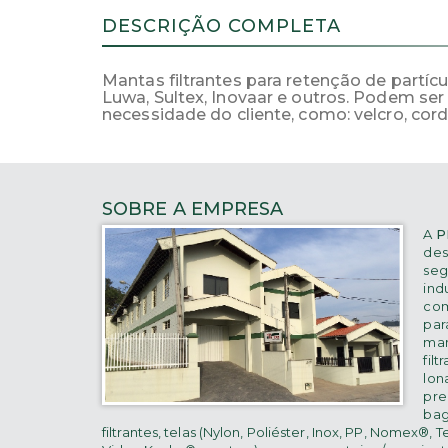
DESCRIÇÃO COMPLETA
Mantas filtrantes para retenção de partícu
Luwa, Sultex, Inovaar e outros. Podem s
necessidade do cliente, como: velcro, cord
SOBRE A EMPRESA
A
P
des
seg
indu
co
para
ma
filt
lona
pre
bag
filtrantes, telas (Nylon, Poliéster, Inox, PP, Nomex®, T