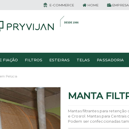
E-COMMERCE
HOME
EMPRESA
E FIAÇÃO
FILTROS
ESTEIRAS
TELAS
PASSADORIA
 em Pelúcia
MANTA FILT
Mantas filtrantes para retenção d
e Crosrol. Mantas para Centrais 
Podem ser confeccionadas també