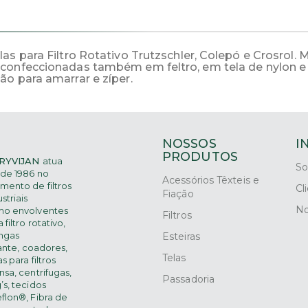
las para Filtro Rotativo Trutzschler, Colepó e Crosrol.
er confeccionadas também em feltro, em tela de nylo
ão para amarrar e zíper.
NOSSOS
I
PRODUTOS
RYVIJAN
atua
So
de 1986 no
Acessórios Têxteis e
mento de filtros
Cl
Fiação
striais
No
mo
envolventes
Filtros
 filtro rotativo,
ngas
Esteiras
rante,
coadores,
Telas
s para filtros
nsa, centrifugas,
Passadoria
’s, tecidos
eflon®, Fibra de