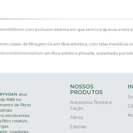
mmX50mm com exclusivo sistema em que se troca apenas a tela e a 
classe de filtragem G4 em fibra sintética, com telas metálicas na
500mmX500mmx45mm em fibra sintética plissada, sustentado por tela
NOSSOS
I
PRODUTOS
RYVIJAN
atua
So
de 1986 no
Acessórios Têxteis e
mento de filtros
Cl
Fiação
striais
No
mo
envolventes
Filtros
 filtro rotativo,
ngas
Esteiras
rante,
coadores,