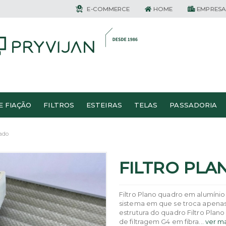
E-COMMERCE
HOME
EMPRESA
E FIAÇÃO
FILTROS
ESTEIRAS
TELAS
PASSADORIA
sado
FILTRO PLA
Filtro Plano quadro em alum
sistema em que se troca apenas 
estrutura do quadro Filtro P
de filtragem G4 em fibra...
ver ma