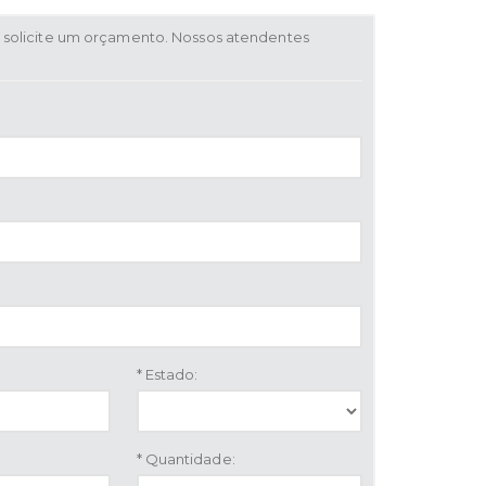
solicite um orçamento. Nossos atendentes
* Estado:
* Quantidade: