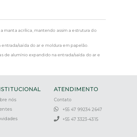
manta acrílica, mantendo assim a estrutura do
 entrada/saída do ar e moldura em papelão.
s de alumínio expandido na entrada/saída do ar e
NSTITUCIONAL
ATENDIMENTO
bre nós
Contato
ientes
+55 47 99234 2647
vidades
+55 47 3323-4315