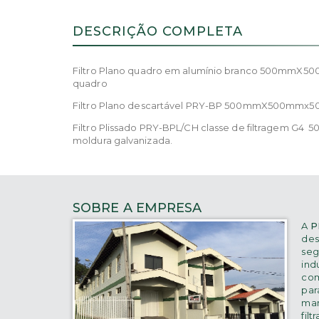
DESCRIÇÃO COMPLETA
Filtro Plano quadro em alumínio branco 500mmX500
quadro
Filtro Plano descartável PRY-BP 500mmX500mmx50mm 
Filtro Plissado PRY-BPL/CH classe de filtragem G4 
moldura galvanizada.
SOBRE A EMPRESA
A
P
des
seg
indu
co
para
ma
filt