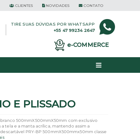
CLIENTES
NOVIDADES
CONTATO
TIRE SUAS DÚVIDAS POR
WHATSAPP
+55 47 99234 2647
e-COMMERCE
NO E PLISSADO
ínio branco 500mmX500mmX50mm com exclusivo
a tela e a manta acrílica, mantendo assim a
lano descartável PRY-BP 500mmX500mmx50mm classe
is