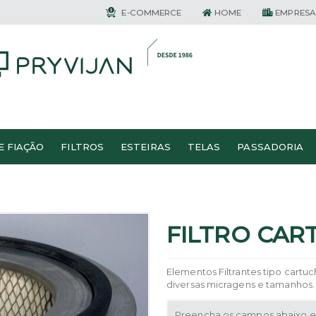
E-COMMERCE
HOME
EMPRESA
E FIAÇÃO
FILTROS
ESTEIRAS
TELAS
PASSADORIA
FILTRO CA
Elementos Filtrantes tipo cartuc
diversas micragens e tamanhos.
Preencha os campos abaixo e 