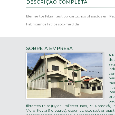
DESCRIÇÃO COMPLETA
Elementos Filtrantes tipo cartuchos plissados em Pap
Fabricamos Filtros sob-medida.
SOBRE A EMPRESA
A
P
des
seg
indu
co
para
ma
filt
lona
pre
bag
filtrantes, telas (Nylon, Poliéster, Inox, PP, Nomex®, T
Vidro, Kevlar® e outros), espumas, esteiras/correias 