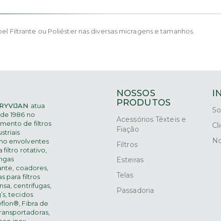
el Filtrante ou Poliéster nas diversas micragens e tamanhos.
NOSSOS
I
PRODUTOS
RYVIJAN
atua
So
de 1986 no
Acessórios Têxteis e
mento de filtros
Cl
Fiação
striais
No
mo
envolventes
Filtros
 filtro rotativo,
ngas
Esteiras
rante,
coadores,
Telas
s para filtros
nsa, centrifugas,
Passadoria
’s, tecidos
eflon®, Fibra de
transportadoras,