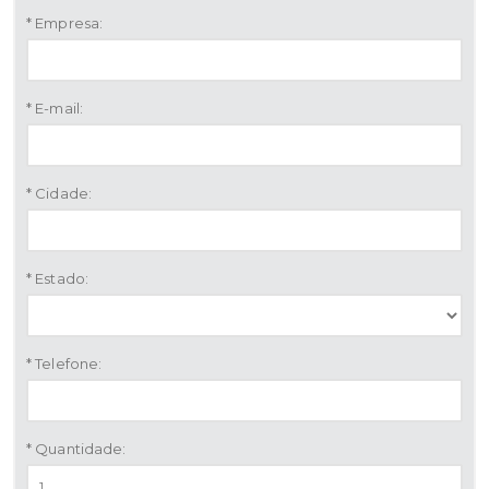
* Empresa:
* E-mail:
* Cidade:
* Estado:
* Telefone:
* Quantidade: