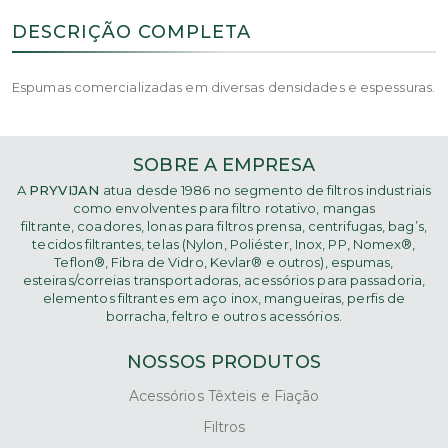
DESCRIÇÃO COMPLETA
Espumas comercializadas em diversas densidades e espessuras.
SOBRE A EMPRESA
A
PRYVIJAN
atua desde 1986 no segmento de filtros industriais
como
envolventes para filtro rotativo, mangas
filtrante,
coadores, lonas para filtros prensa, centrifugas, bag’s,
tecidos filtrantes, telas (Nylon, Poliéster, Inox, PP, Nomex®,
Teflon®, Fibra de Vidro, Kevlar® e outros), espumas,
esteiras/correias transportadoras, acessórios para passadoria,
elementos filtrantes em aço inox, mangueiras, perfis de
borracha, feltro e outros acessórios.
NOSSOS PRODUTOS
Acessórios Têxteis e Fiação
Filtros