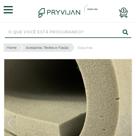
Home
Acessórios Têxteis e Fiação
Espumas